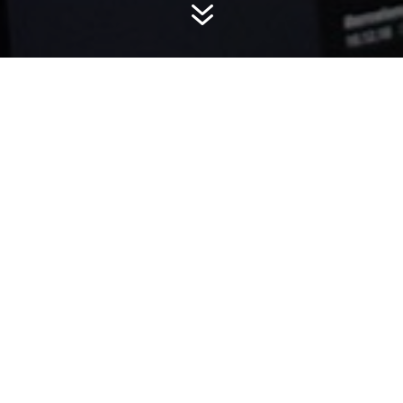
7
Notre histoire :
C’est en Août 2013, après plusieurs années en tant
que responsable Supply Chain dans un grand
groupe mauricien, que Thierry Boullé se met à son
compte et lance son entreprise Simera. Son siège
social est situé à l’Ile Maurice, à Saint Antoine,
Goodlands.
Nos activités :
Supply Chain Expert by Simera est une entreprise
qui propose des services en Logistique et Supply
Chain Management.
Au-delà de ses compétences en interne, Supply