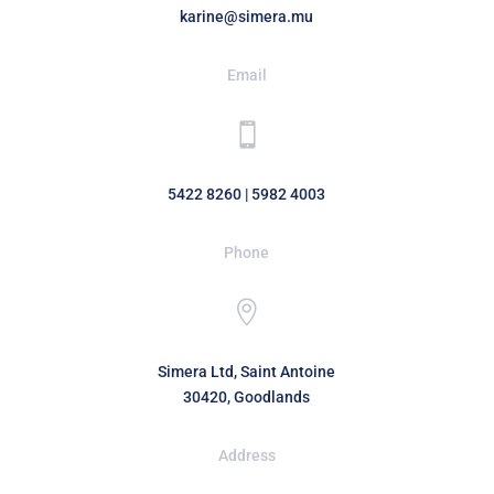
karine@simera.mu
Email

5422 8260
|
5982 4003
Phone

Simera Ltd, Saint Antoine
30420, Goodlands
Address