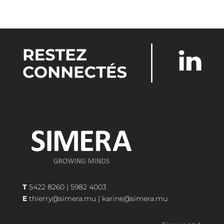
T
5422 8260
|
5982 4003
E
thierry@simera.mu
|
karine@simera.mu